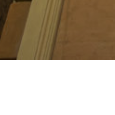
La
Taxi Card
è una carta magnetica perso
avrai raggiunto la destinazione finale, i