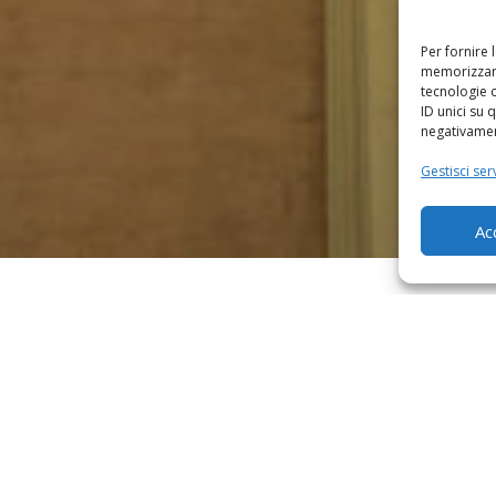
Per fornire 
memorizzare
tecnologie 
ID unici su 
negativament
Gestisci serv
Ac
TAXI CARD
nalizzata, simile e funzionante come una carta di
nvece di pagare in contanti o con altri mezzi di pag