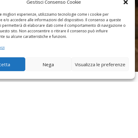
Gestisci Consenso Cookie
le migliori esperienze, utilizziamo tecnologie come i cookie per
 e/o accedere alle informazioni del dispositivo. Il consenso a queste
ci permetterà di elaborare dati come il comportamento di navigazione o
questo sito. Non acconsentire o ritirare il consenso può influire
e su alcune caratteristiche e funzioni.
izi
cetta
Nega
Visualizza le preferenze
 credito. Quando sei su un
Taxi C.A.T.
ed
amento, sarà sufficiente consegnare la tua