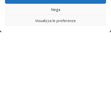
Nega
Visualizza le preferenze
TAXI CARD
The
Taxi Card
is a personalized
magnetic card, similar and functioning
as a credit card. When you are on
board a
taxi
by Taxi C.A.T. and you will
have reached the final destination,