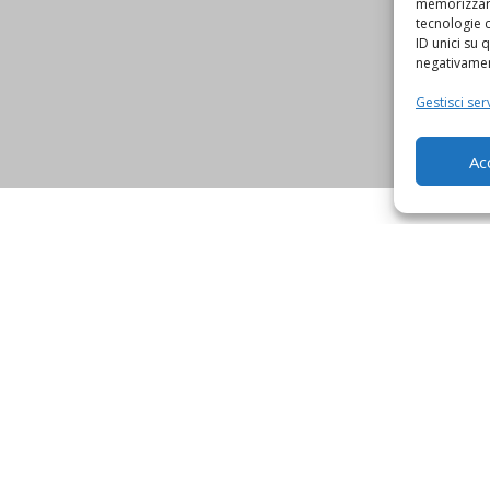
memorizzare
tecnologie 
ID unici su 
negativament
Gestisci serv
Ac
NOSTRI POSTEGGI TA