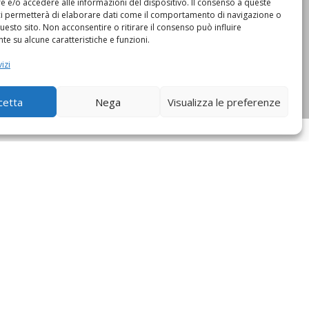
 e/o accedere alle informazioni del dispositivo. Il consenso a queste
ci permetterà di elaborare dati come il comportamento di navigazione o
questo sito. Non acconsentire o ritirare il consenso può influire
e su alcune caratteristiche e funzioni.
izi
cetta
Nega
Visualizza le preferenze
XI A BOLOGNA