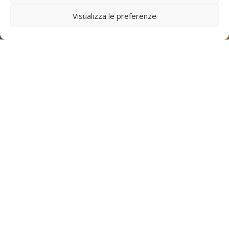
Visualizza le preferenze
ABOUT TAXI WEB
A new way to call the
taxi in Bologna
.
Book your taxi directly from your PC,
avoiding a phone call, with a fast and
direct service.
HOW TO ACTIVATE THE SERVICE
You must register by entering your data