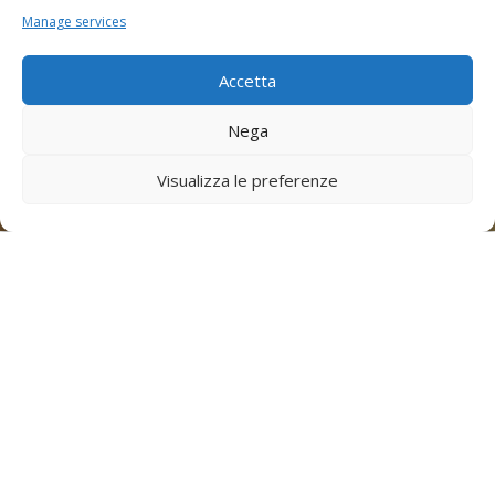
Manage services
Accetta
Nega
Visualizza le preferenze
SMS TAXI
BOLOGNA
To call a
taxi
simply send a regular text